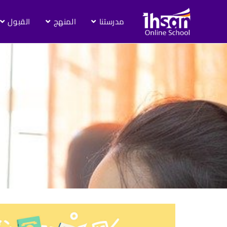
مدرستنا
المنهج
القبول