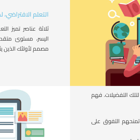
التعلم الافتراضي، ل
ثلاثة عناصر تميز التع
اليسر، مستوىً متقد
مصمم لأولئك الذين يث
لتلك التفضيلات. فهم
تمنحهم التفوق على